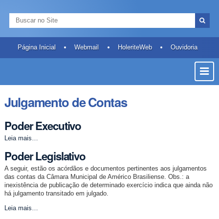
Ir
Ferramentas
Navegação
para
Pessoais
Busca
o
Busca
conteúdo.
Avançada…
|
Página Inicial
Webmail
HoleriteWeb
Ouvidoria
Ir
Most
para
a
ou
navegação
Ocult
Julgamento de Contas
Men
Poder Executivo
Poder
Leia mais…
Executivo
Poder Legislativo
-
A seguir, estão os acórdãos e documentos pertinentes aos julgamentos
das contas da Câmara Municipal de Américo Brasiliense. Obs.: a
inexistência de publicação de determinado exercício indica que ainda não
há julgamento transitado em julgado.
Poder
Leia mais…
Legislativo