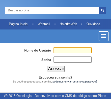
Ir
Ferramentas
Navegação
para
Pessoais
Busca
o
Busca
conteúdo.
Avançada…
|
Página Inicial
Webmail
HoleriteWeb
Ouvidoria
Ir
Most
para
a
ou
navegação
Ocult
Nome do Usuário
Men
Senha
Esqueceu sua senha?
Se você esqueceu a sua senha,
podemos enviar uma nova para você
.
2016
OpenLegis
- Desenvolvido com o CMS de código aberto
Plone
.