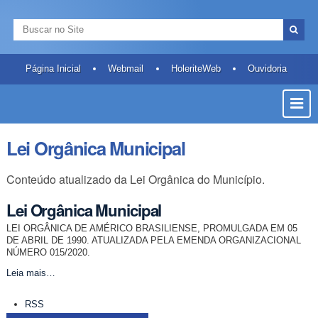
Ir
Ferramentas
Navegação
para
Pessoais
Busca
o
Busca
conteúdo.
Avançada…
|
Página Inicial
Webmail
HoleriteWeb
Ouvidoria
Ir
Most
para
a
ou
navegação
Ocult
Lei Orgânica Municipal
Men
Conteúdo atualizado da Lei Orgânica do Município.
Lei Orgânica Municipal
LEI ORGÂNICA DE AMÉRICO BRASILIENSE, PROMULGADA EM 05
DE ABRIL DE 1990. ATUALIZADA PELA EMENDA ORGANIZACIONAL
NÚMERO 015/2020.
Lei
Leia mais…
Orgânica
Ações
Municipal
RSS
do
-
documento