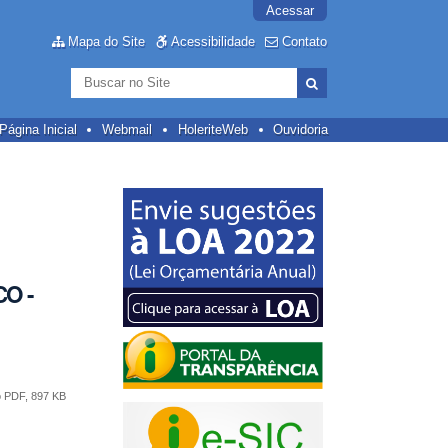
Acessar
Mapa do Site
Acessibilidade
Contato
Busca
Busca
Avançada…
Página Inicial
Webmail
HoleriteWeb
Ouvidoria
O -
 PDF, 897 KB