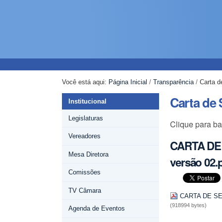
Ir
Ferramentas
Navegação
para
Pessoais
o
conteúdo.
|
Ir
para
a
Você está aqui:
Página Inicial
/
Transparência
/
Carta d
navegação
Carta de 
Institucional
Legislaturas
Clique para ba
Vereadores
CARTA DE
Mesa Diretora
versão 02.
Comissões
TV Câmara
CARTA DE SE
(918994 bytes)
Agenda de Eventos
Ações