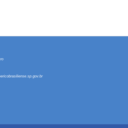
ro
ricobrasiliense.sp.gov.br