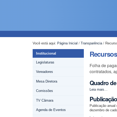
Ir
Ferramentas
Navegação
para
Pessoais
o
conteúdo.
|
Ir
para
a
Você está aqui:
Página Inicial
/
Transparência
/
Recurs
navegação
Recurso
Institucional
Legislaturas
Folha de pagam
contratados, a
Vereadores
Quadro de
Mesa Diretora
Quadro
Leia mais…
Comissões
de
Publicação
Pessoal
TV Câmara
-
Publicação anual 
Agenda de Eventos
dezembro de cada