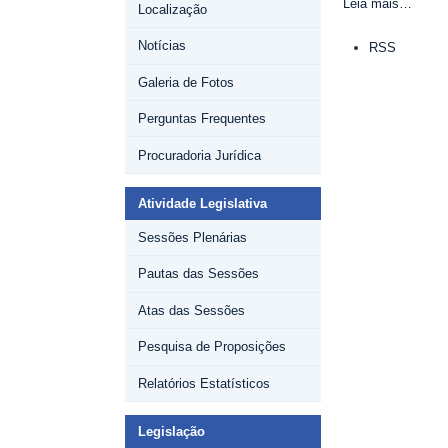
Publicação
Leia mais…
Localização
Anual
Ações
de
Notícias
RSS
do
Cargos
documento
e
Galeria de Fotos
Vencimentos
-
Perguntas Frequentes
Procuradoria Jurídica
Atividade Legislativa
Sessões Plenárias
Pautas das Sessões
Atas das Sessões
Pesquisa de Proposições
Relatórios Estatísticos
Legislação