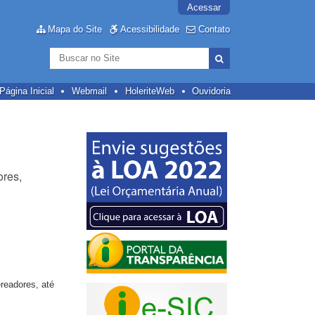
Acessar
Mapa do Site
Acessibilidade
Contato
Busca
Busca
Avançada…
Página Inicial
Webmail
HoleriteWeb
Ouvidoria
ores,
readores, até