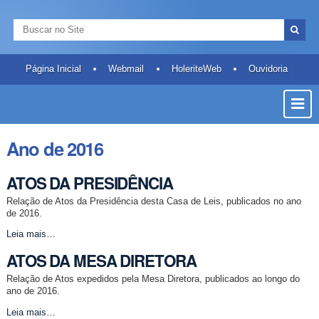
Ir
Ferramentas
Navegação
para
Pessoais
Busca
o
Busca
conteúdo.
Avançada…
|
Página Inicial
Webmail
HoleriteWeb
Ouvidoria
Ir
Most
para
a
ou
navegação
Ocult
Ano de 2016
Men
ATOS DA PRESIDÊNCIA
Relação de Atos da Presidência desta Casa de Leis, publicados no ano
de 2016.
ATOS
Leia mais…
DA
ATOS DA MESA DIRETORA
PRESIDÊNCIA
-
Relação de Atos expedidos pela Mesa Diretora, publicados ao longo do
ano de 2016.
ATOS
Leia mais…