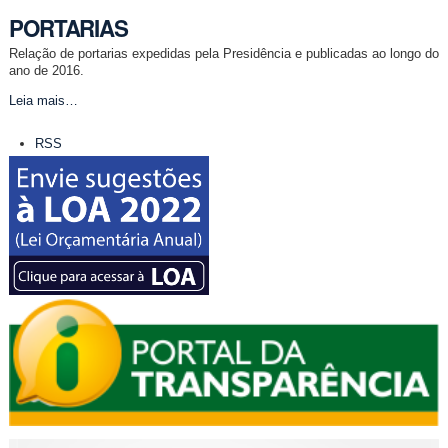
DA
PORTARIAS
MESA
DIRETORA
Relação de portarias expedidas pela Presidência e publicadas ao longo do
-
ano de 2016.
PORTARIAS
Leia mais…
-
Ações
RSS
do
documento